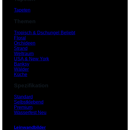
Tapeten
Themen
Tropisch & Dschungel
Floral
Orchideen
Strand
Weltraum
USA & New York
Banksy
Wälder
Küche
Spezifikation
V
Standard
Selbstklebend
Premium
Wasserfest
Leinwandbilder