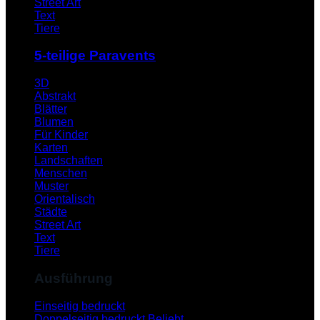
Street Art
Text
Tiere
5-teilige Paravents
3D
Abstrakt
Blätter
Blumen
Für Kinder
Karten
Landschaften
Menschen
Muster
Orientalisch
Städte
Street Art
Text
Tiere
Ausführung
Einseitig bedruckt
Doppelseitig bedruckt