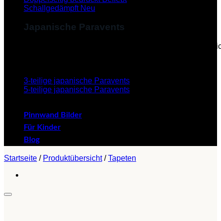
Schallgedämpft
Japanische Paravents
Diese Paravents, die im Japanischen als "Byobu" beze
verleihen dem Paravent eine ästhetische Schönheit.
3-teilige japanische Paravents
5-teilige japanische Paravents
Pinnwand Bilder
Für Kinder
Blog
Startseite
/
Produktübersicht
/
Tapeten