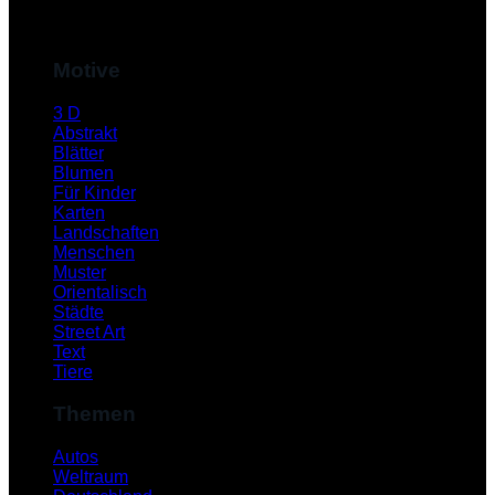
M
Motive
3 D
Abstrakt
Blätter
Blumen
Für Kinder
Karten
Landschaften
Menschen
Muster
S
Orientalisch
Städte
Street Art
Text
Tiere
Themen
Autos
Weltraum
K