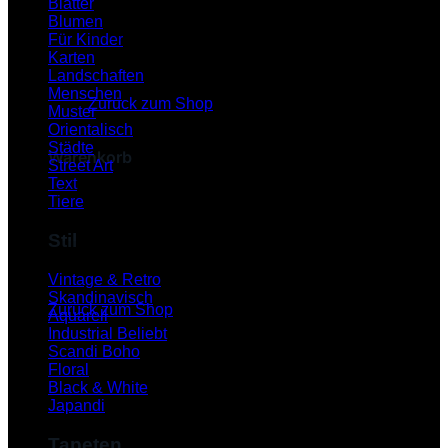
Blätter
Blumen
Für Kinder
Karten
Es befinden sich keine Produkte im Warenkorb.
Landschaften
Menschen
Zurück zum Shop
Muster
Orientalisch
Städte
Warenkorb
Street Art
Text
Tiere
Stil
Es befinden sich keine Produkte im Warenkorb.
Vintage & Retro
Skandinavisch
Zurück zum Shop
Aquarell
Industrial
P
Scandi Boho
Floral
Black & White
Japandi
Tapeten