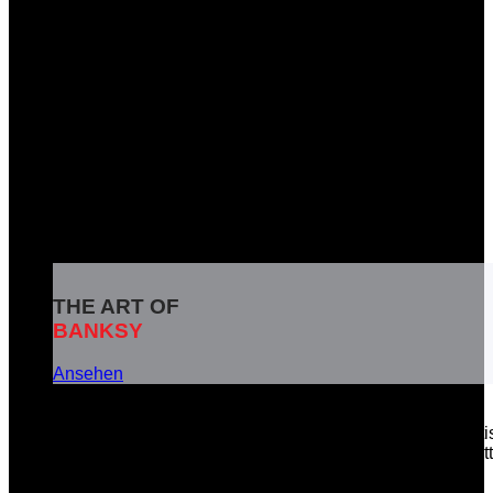
THE ART OF
BANKSY
Ansehen
Banksy ist das Pseudonym eines weltbekannten britisc
soziale Botschaften in seinen Kunstwerken zu vermitt