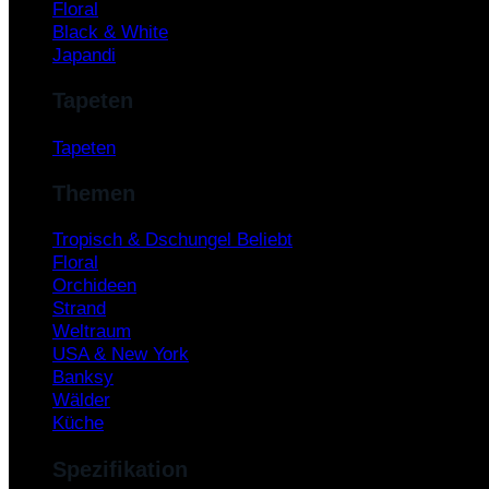
Floral
Black & White
Japandi
Tapeten
Tapeten
Themen
Tropisch & Dschungel
Floral
Orchideen
Strand
Weltraum
USA & New York
Banksy
Wälder
Küche
Spezifikation