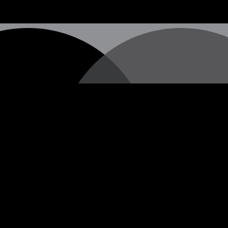
hen Straßenkünstlers, dessen wahre Identität nach wie vor u
 vermitteln, die oft in Form von Stencils (Schablonengraffi
erschiedenen Städten auf der ganzen Welt erscheinen.