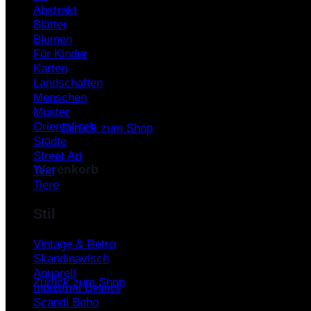
Abstrakt
Warenkorb /
0,00
€
Blätter
Blumen
Für Kinder
Karten
Landschaften
Menschen
Es befinden sich keine Produkte im Warenkorb.
Muster
Orientalisch
Zurück zum Shop
Städte
Street Art
Warenkorb
Text
Tiere
Stil
Vintage & Retro
Es befinden sich keine Produkte im Warenkorb.
Skandinavisch
Aquarell
Zurück zum Shop
Industrial
Scandi Boho