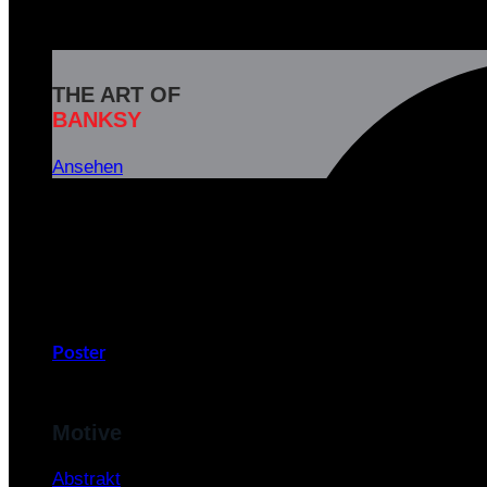
THE ART OF
BANKSY
Ansehen
Banksy ist das Pseudonym eines weltbekannten britisc
und soziale Botschaften in seinen Kunstwerken zu
v
Poster
Motive
Abstrakt