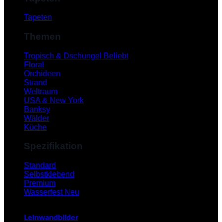
Tapeten
Themen
Tropisch & Dschungel
Floral
Orchideen
Strand
Weltraum
USA & New York
Banksy
Wälder
Küche
Spezifikation
V
Standard
Selbstklebend
Premium
Wasserfest
Leinwandbilder