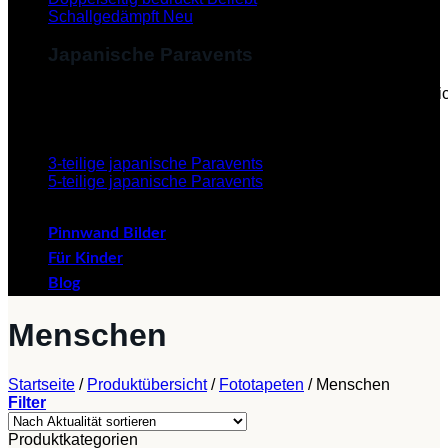
Schallgedämpft
Japanische Paravents
Diese Paravents, die im Japanischen als "Byobu" beze
verleihen dem Paravent eine ästhetische Schönheit.
3-teilige japanische Paravents
5-teilige japanische Paravents
Pinnwand Bilder
Für Kinder
Blog
Menschen
Startseite
/
Produktübersicht
/
Fototapeten
/
Menschen
Filter
Produktkategorien