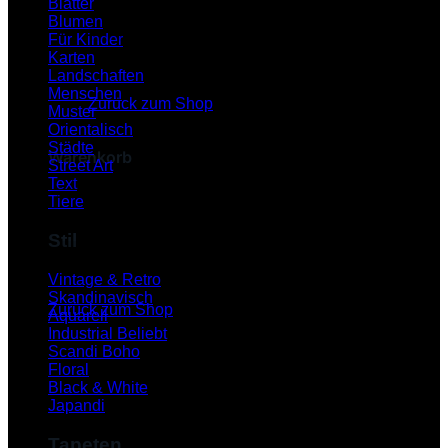
Blätter
Blumen
Für Kinder
Karten
Es befinden sich keine Produkte im Warenkorb.
Landschaften
Menschen
Zurück zum Shop
Muster
Orientalisch
Städte
Warenkorb
Street Art
Text
Tiere
Stil
Es befinden sich keine Produkte im Warenkorb.
Vintage & Retro
Skandinavisch
Zurück zum Shop
Aquarell
Industrial
P
Scandi Boho
Floral
Black & White
Japandi
Tapeten