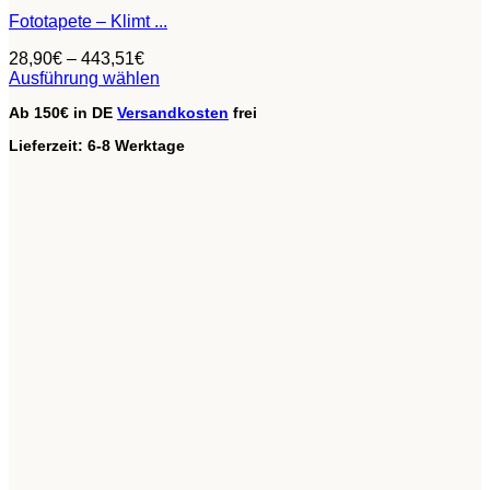
Fototapete – Klimt ...
28,90
€
–
443,51
€
Ausführung wählen
Dieses
Ab 150€ in DE
Versandkosten
frei
Produkt
weist
Lieferzeit:
6-8 Werktage
mehrere
Varianten
auf.
Die
Optionen
können
auf
der
Produktseite
gewählt
werden