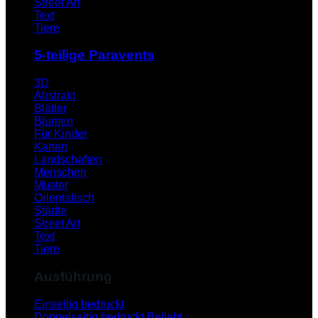
Street Art
Text
Tiere
5-teilige Paravents
3D
Abstrakt
Blätter
Blumen
Für Kinder
Karten
Landschaften
Menschen
Muster
Orientalisch
Städte
Street Art
Text
Tiere
Ausführung
Einseitig bedruckt
Doppelseitig bedruckt