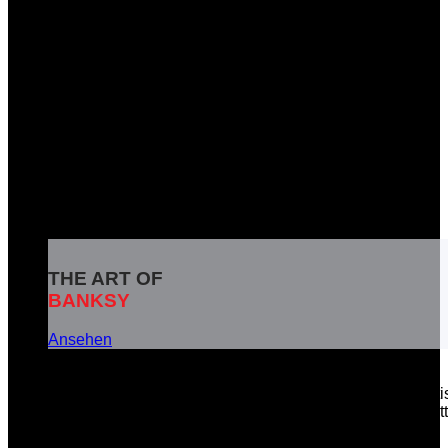
THE ART OF
BANKSY
Ansehen
Banksy ist das Pseudonym eines weltbekannten britisc
soziale Botschaften in seinen Kunstwerken zu vermitt