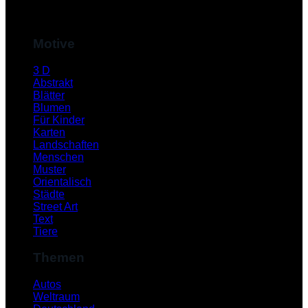
M
Motive
3 D
Abstrakt
Blätter
Blumen
Für Kinder
Karten
Landschaften
Menschen
Muster
S
Orientalisch
Städte
Street Art
Text
Tiere
Themen
Autos
Weltraum
K