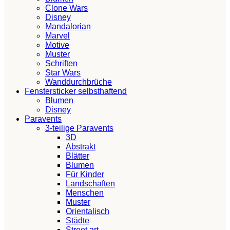
Clone Wars
Disney
Mandalorian
Marvel
Motive
Muster
Schriften
Star Wars
Wanddurchbrüche
Fenstersticker selbsthaftend
Blumen
Disney
Paravents
3-teilige Paravents
3D
Abstrakt
Blätter
Blumen
Für Kinder
Landschaften
Menschen
Muster
Orientalisch
Städte
Street art