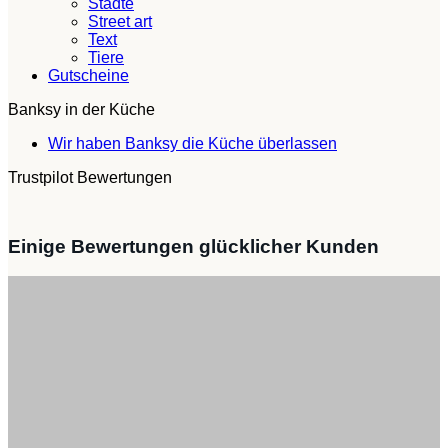
Städte
Street art
Text
Tiere
Gutscheine
Banksy in der Küche
Keine
Wir haben Banksy die Küche überlassen
Kommentare
Trustpilot Bewertungen
zu
Wir
haben
Banksy
Einige Bewertungen glücklicher Kunden
die
Küche
überlassen