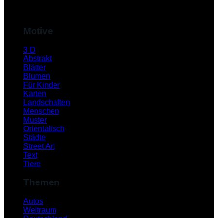
M
Motive
3 D
Abstrakt
Blätter
Blumen
Für Kinder
Karten
Landschaften
Menschen
Muster
S
Orientalisch
Städte
Street Art
Text
Tiere
Themen
Autos
Weltraum
K