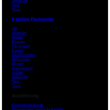
Street Art
Text
Tiere
5-teilige Paravents
3D
Abstrakt
Blätter
Blumen
Für Kinder
Karten
Landschaften
Menschen
Muster
Orientalisch
Städte
Street Art
Text
Tiere
Ausführung
Einseitig bedruckt
Doppelseitig bedruckt