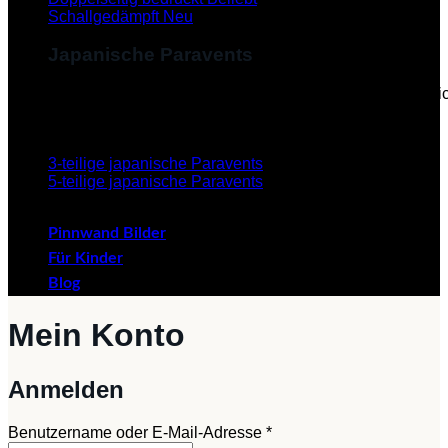
Schallgedämpft
Japanische Paravents
Diese Paravents, die im Japanischen als "Byobu" beze
verleihen dem Paravent eine ästhetische Schönheit.
3-teilige japanische Paravents
5-teilige japanische Paravents
Pinnwand Bilder
Für Kinder
Blog
Mein Konto
Anmelden
Erforderlich
Benutzername oder E-Mail-Adresse
*