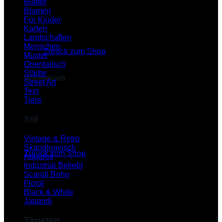
Blätter
Blumen
Für Kinder
Karten
Es befinden sich keine Produkte im Warenkorb.
Landschaften
Menschen
Zurück zum Shop
Muster
Orientalisch
Städte
Warenkorb
Street Art
Text
Tiere
Stil
Es befinden sich keine Produkte im Warenkorb.
Vintage & Retro
Skandinavisch
Zurück zum Shop
Aquarell
Industrial
P
Scandi Boho
Floral
Black & White
Japandi
Tapeten