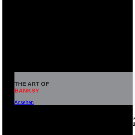
THE ART OF
BANKSY
Ansehen
Banksy ist das Pseudonym eines weltbekannten britisc
soziale Botschaften in seinen Kunstwerken zu vermitt