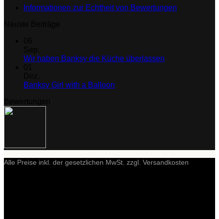
Informationen zur Echtheit von Bewertungen
Neuste Beiträge
06
Sep.
Keine
Wir haben Banksy die Küche überlassen
Kommentare
01
zu
Dez.
Wir
Keine
Banksy Girl with a Balloon
haben
Kommentare
Bewertungen
zu
Banksy
Banksy
die
Girl
Küche
with
überlassen
a
Balloon
Alle Preise inkl. der gesetzlichen MwSt. zzgl. Versandkosten
P