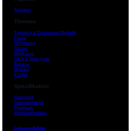
Tapeten
Themen
Tropisch & Dschungel
Floral
Orchideen
Strand
Weltraum
USA & New York
Banksy
Wälder
Küche
Spezifikation
V
Standard
Selbstklebend
Premium
Wasserfest
Leinwandbilder