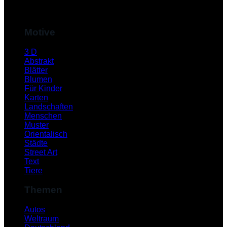
M
Motive
3 D
Abstrakt
Blätter
Blumen
Für Kinder
Karten
Landschaften
Menschen
Muster
S
Orientalisch
Städte
Street Art
Text
Tiere
Themen
Autos
Weltraum
K