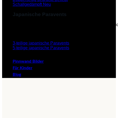
Schallgedämpft
Japanische Paravents
Diese Paravents, die im Japanischen als "Byobu" beze
verleihen dem Paravent eine ästhetische Schönheit.
3-teilige japanische Paravents
5-teilige japanische Paravents
Pinnwand Bilder
Für Kinder
Blog