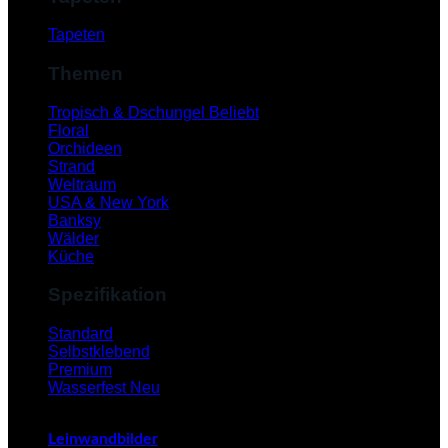
Tapeten
Themen
Tropisch & Dschungel
Floral
Orchideen
Strand
Weltraum
USA & New York
Banksy
Wälder
Küche
Spezifikation
V
Standard
Selbstklebend
Premium
Wasserfest
Leinwandbilder