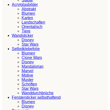
Städte
Acrylglasbilder
Abstrakt
Blumen
Karten
Landschaften
Orientalisch
Tiere
Wandsticker
Disney
Star Wars
Selbstklebefolie
Blumen
Clone Wars
Disney
Mandalorian
Marvel
Motive
Muster
Schriften
Star Wars
Wanddurchbrüche
Fenstersticker selbsthaftend
Blumen
Disney