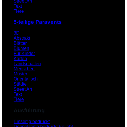
Street Art
Text
Tiere
5-teilige Paravents
3D
Abstrakt
Blätter
Blumen
Für Kinder
Karten
Landschaften
Menschen
Muster
Orientalisch
Städte
Street Art
Text
Tiere
Ausführung
Einseitig bedruckt
Doppelseitig bedruckt