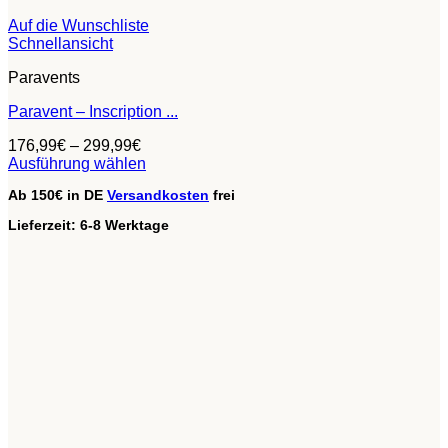
Auf die Wunschliste
Schnellansicht
Paravents
Paravent – Inscription ...
176,99
€
–
299,99
€
Ausführung wählen
Dieses
Ab 150€ in DE
Versandkosten
frei
Produkt
weist
Lieferzeit:
6-8 Werktage
mehrere
Varianten
auf.
Die
Optionen
können
auf
der
Produktseite
gewählt
werden