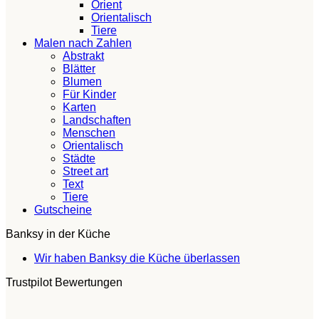
Orient
Orientalisch
Tiere
Malen nach Zahlen
Abstrakt
Blätter
Blumen
Für Kinder
Karten
Landschaften
Menschen
Orientalisch
Städte
Street art
Text
Tiere
Gutscheine
Banksy in der Küche
Keine
Wir haben Banksy die Küche überlassen
Kommentare
Trustpilot Bewertungen
zu
Wir
haben