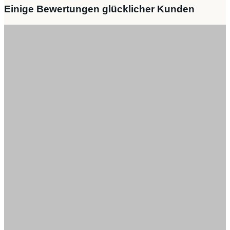
Banksy
Einige Bewertungen glücklicher Kunden
die
Küche
überlassen