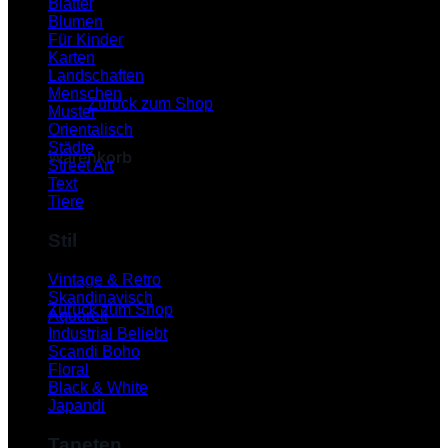
Blätter
Blumen
Für Kinder
Karten
Es befinden sich keine Produkte im Warenkorb.
Landschaften
Menschen
Zurück zum Shop
Muster
Orientalisch
Städte
Warenkorb
Street Art
Text
Tiere
Stil
Es befinden sich keine Produkte im Warenkorb.
Vintage & Retro
Skandinavisch
Zurück zum Shop
Aquarell
Industrial
P
Scandi Boho
Floral
Black & White
Japandi
Tapeten