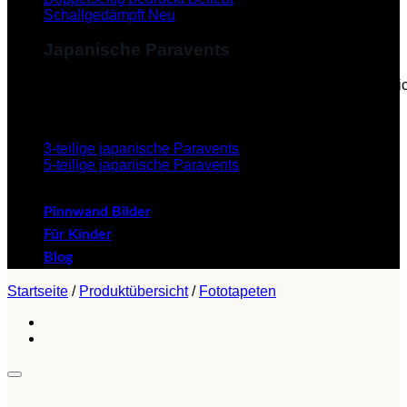
Schallgedämpft
Japanische Paravents
Diese Paravents, die im Japanischen als "Byobu" beze
verleihen dem Paravent eine ästhetische Schönheit.
3-teilige japanische Paravents
5-teilige japanische Paravents
Pinnwand Bilder
Für Kinder
Blog
Startseite
/
Produktübersicht
/
Fototapeten