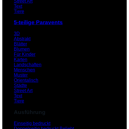
Street Art
Text
Tiere
5-teilige Paravents
3D
Abstrakt
Blätter
Blumen
Für Kinder
Karten
Landschaften
Menschen
Muster
Orientalisch
Städte
Street Art
Text
Tiere
Ausführung
Einseitig bedruckt
Doppelseitig bedruckt