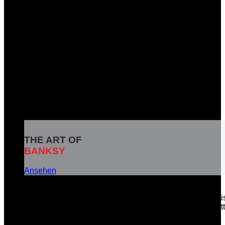
THE ART OF
BANKSY
Ansehen
Banksy ist das Pseudonym eines weltbekannten britisc
soziale Botschaften in seinen Kunstwerken zu vermitt