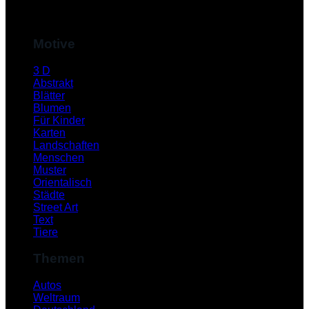
M
Motive
3 D
Abstrakt
Blätter
Blumen
Für Kinder
Karten
Landschaften
Menschen
Muster
S
Orientalisch
Städte
Street Art
Text
Tiere
Themen
Autos
Weltraum
K