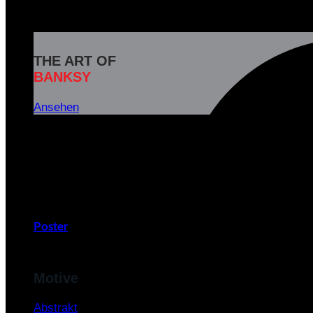
THE ART OF
BANKSY
Ansehen
Banksy ist das Pseudonym eines weltbekannten britisc
und soziale Botschaften in seinen Kunstwerken zu
v
Poster
Motive
Abstrakt