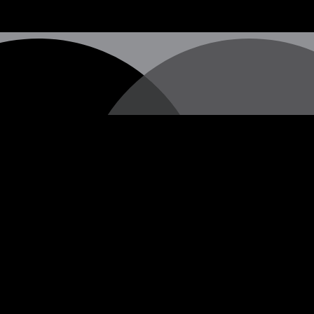
hen Straßenkünstlers, dessen wahre Identität nach wie vor u
 vermitteln, die oft in Form von Stencils (Schablonengraffi
erschiedenen Städten auf der ganzen Welt erscheinen.