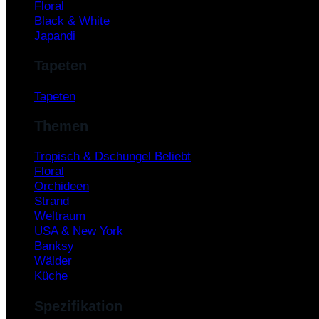
Floral
Black & White
Japandi
Tapeten
Tapeten
Themen
Tropisch & Dschungel
Floral
Orchideen
Strand
Weltraum
USA & New York
Banksy
Wälder
Küche
Spezifikation