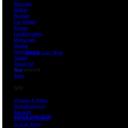
Abstrakt
Warenkorb /
0,00
€
Blätter
Blumen
Für Kinder
Karten
Landschaften
Menschen
Es befinden sich keine Produkte im Warenkorb.
Muster
Orientalisch
Zurück zum Shop
Städte
Street Art
Warenkorb
Text
Tiere
Stil
Vintage & Retro
Es befinden sich keine Produkte im Warenkorb.
Skandinavisch
Aquarell
Zurück zum Shop
Industrial
Scandi Boho