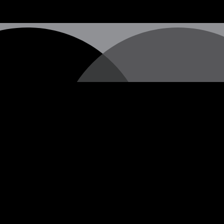
hen Straßenkünstlers, dessen wahre Identität nach wie vor u
 vermitteln, die oft in Form von Stencils (Schablonengraffi
erschiedenen Städten auf der ganzen Welt erscheinen.