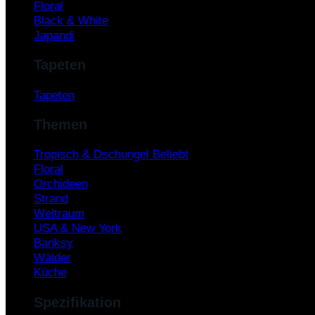
Floral
Black & White
Japandi
Tapeten
Tapeten
Themen
Tropisch & Dschungel
Floral
Orchideen
Strand
Weltraum
USA & New York
Banksy
Wälder
Küche
Spezifikation