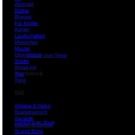
Abstrakt
Warenkorb /
0,00
€
Blätter
Blumen
Für Kinder
Karten
Landschaften
Menschen
Es befinden sich keine Produkte im Warenkorb.
Muster
Orientalisch
Zurück zum Shop
Städte
Street Art
Warenkorb
Text
Tiere
Stil
Vintage & Retro
Es befinden sich keine Produkte im Warenkorb.
Skandinavisch
Aquarell
Zurück zum Shop
Industrial
Scandi Boho