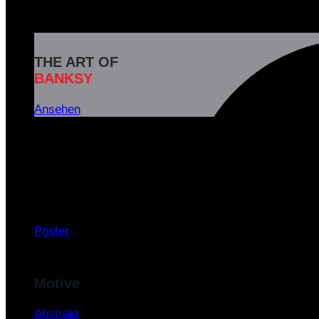
THE ART OF
BANKSY
Ansehen
Banksy ist das Pseudonym eines weltbekannten britisc
und soziale Botschaften in seinen Kunstwerken zu
v
Poster
Motive
Abstrakt