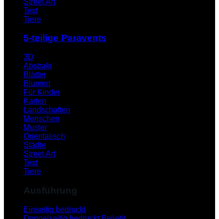
Street Art
Text
Tiere
5-teilige Paravents
3D
Abstrakt
Blätter
Blumen
Für Kinder
Karten
Landschaften
Menschen
Muster
Orientalisch
Städte
Street Art
Text
Tiere
Ausführung
Einseitig bedruckt
Doppelseitig bedruckt