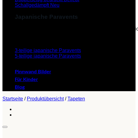
Schallgedämpft
Japanische Paravents
Diese Paravents, die im Japanischen als "Byobu" beze
verleihen dem Paravent eine ästhetische Schönheit.
3-teilige japanische Paravents
5-teilige japanische Paravents
Pinnwand Bilder
Für Kinder
Blog
Startseite
/
Produktübersicht
/
Tapeten