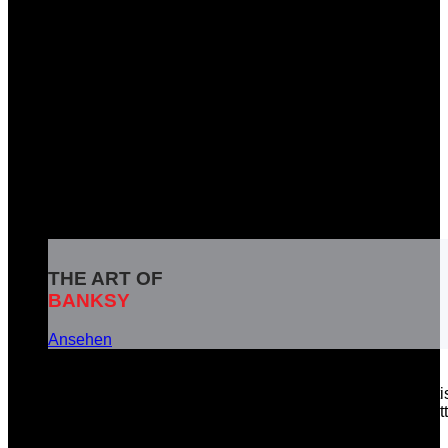
THE ART OF
BANKSY
Ansehen
Banksy ist das Pseudonym eines weltbekannten britisc
soziale Botschaften in seinen Kunstwerken zu vermitt