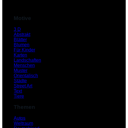
M
Motive
3 D
Abstrakt
Blätter
Blumen
Für Kinder
Karten
Landschaften
Menschen
Muster
S
Orientalisch
Städte
Street Art
Text
Tiere
Themen
Autos
Weltraum
K