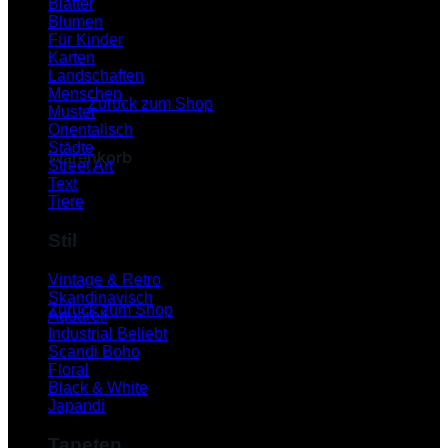
Blätter
Blumen
Für Kinder
Karten
Es befinden sich keine Produkte im Warenkorb.
Landschaften
Menschen
Zurück zum Shop
Muster
Orientalisch
Städte
Warenkorb
Street Art
Text
Tiere
Stil
Es befinden sich keine Produkte im Warenkorb.
Vintage & Retro
Skandinavisch
Zurück zum Shop
Aquarell
Industrial
P
Scandi Boho
Floral
Black & White
Japandi
Tapeten