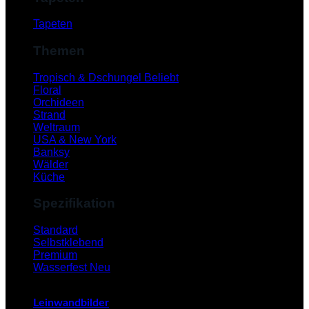
Tapeten
Themen
Tropisch & Dschungel
Floral
Orchideen
Strand
Weltraum
USA & New York
Banksy
Wälder
Küche
Spezifikation
V
Standard
Selbstklebend
Premium
Wasserfest
Leinwandbilder