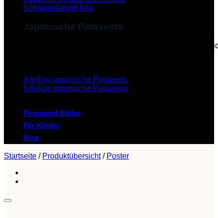
Schallgedämpft
Japanische Paravents
Diese Paravents, die im Japanischen als "Byobu" beze
verleihen dem Paravent eine ästhetische Schönheit.
3-teilige japanische Paravents
5-teilige japanische Paravents
Pinnwand Bilder
Für Kinder
Blog
Startseite
/
Produktübersicht
/
Poster