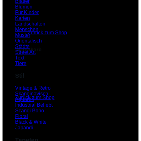
Blätter
Blumen
Für Kinder
Karten
Es befinden sich keine Produkte im Warenkorb.
Landschaften
Menschen
Zurück zum Shop
Muster
Orientalisch
Städte
Warenkorb
Street Art
Text
Tiere
Stil
Es befinden sich keine Produkte im Warenkorb.
Vintage & Retro
Skandinavisch
Zurück zum Shop
Aquarell
Industrial
P
Scandi Boho
Floral
Black & White
Japandi
Tapeten