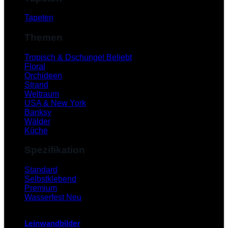
Tapeten
Themen
Tropisch & Dschungel
Floral
Orchideen
Strand
Weltraum
USA & New York
Banksy
Wälder
Küche
Spezifikation
V
Standard
Selbstklebend
Premium
Wasserfest
Leinwandbilder