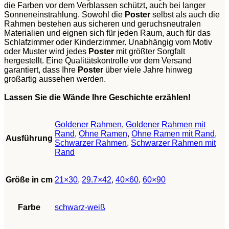
die Farben vor dem Verblassen schützt, auch bei langer
Sonneneinstrahlung. Sowohl die
Poster
selbst als auch die
Rahmen bestehen aus sicheren und geruchsneutralen
Materialien und eignen sich für jeden Raum, auch für das
Schlafzimmer oder Kinderzimmer. Unabhängig vom Motiv
oder Muster wird jedes
Poster
mit größter Sorgfalt
hergestellt. Eine Qualitätskontrolle vor dem Versand
garantiert, dass Ihre
Poster
über viele Jahre hinweg
großartig aussehen werden.
Lassen Sie die Wände Ihre Geschichte erzählen!
Goldener Rahmen
,
Goldener Rahmen mit
Rand
,
Ohne Ramen
,
Ohne Ramen mit Rand
,
Ausführung
Schwarzer Rahmen
,
Schwarzer Rahmen mit
Rand
Größe in cm
21×30
,
29.7×42
,
40×60
,
60×90
Farbe
schwarz-weiß