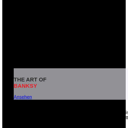
THE ART OF
BANKSY
Ansehen
Banksy ist das Pseudonym eines weltbekannten britisc
soziale Botschaften in seinen Kunstwerken zu vermitt