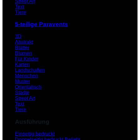
Street Art
Text
Tiere
5-teilige Paravents
3D
Abstrakt
Blätter
Blumen
Für Kinder
Karten
Landschaften
Menschen
Muster
Orientalisch
Städte
Street Art
Text
Tiere
Ausführung
Einseitig bedruckt
Doppelseitig bedruckt