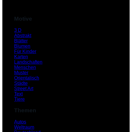
M
Motive
3 D
Abstrakt
Blätter
Blumen
Für Kinder
Karten
Landschaften
Menschen
Muster
S
Orientalisch
Städte
Street Art
Text
Tiere
Themen
Autos
Weltraum
K