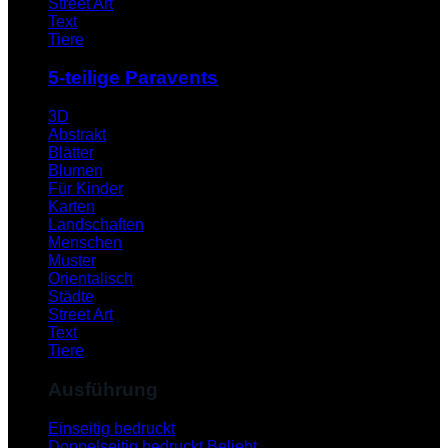
Street Art
Text
Tiere
5-teilige Paravents
3D
Abstrakt
Blätter
Blumen
Für Kinder
Karten
Landschaften
Menschen
Muster
Orientalisch
Städte
Street Art
Text
Tiere
Ausführung
Einseitig bedruckt
Doppelseitig bedruckt