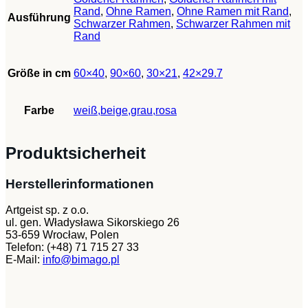
Rand
,
Ohne Ramen
,
Ohne Ramen mit Rand
,
Ausführung
Schwarzer Rahmen
,
Schwarzer Rahmen mit
Rand
Größe in cm
60×40
,
90×60
,
30×21
,
42×29.7
Farbe
weiß,beige,grau,rosa
Produktsicherheit
Herstellerinformationen
Artgeist sp. z o.o.
ul. gen. Władysława Sikorskiego 26
53-659 Wrocław, Polen
Telefon: (+48) 71 715 27 33
E-Mail:
info@bimago.pl