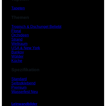
Tapeten
Themen
Tropisch & Dschungel
Floral
Orchideen
Strand
Weltraum
USA & New York
Banksy
Wälder
Küche
Spezifikation
V
Standard
Selbstklebend
Premium
Wasserfest
Leinwandbilder