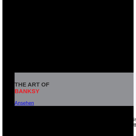
THE ART OF
BANKSY
Ansehen
Banksy ist das Pseudonym eines weltbekannten britisc
soziale Botschaften in seinen Kunstwerken zu vermitt