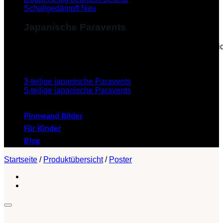
Schallgedämpft
Japanische Paravents
Diese Paravents, die im Japanischen als "Byobu" beze
verleihen dem Paravent eine ästhetische Schönheit.
3-teilige japanische Paravents
5-teilige japanische Paravents
Pinnwand Bilder
Für Kinder
Blog
Startseite
/
Produktübersicht
/
Poster