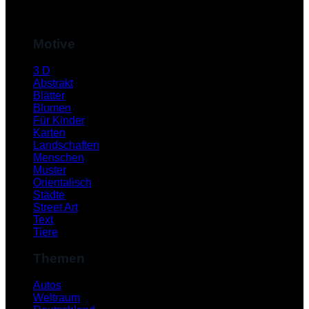
M
Motive
3 D
Abstrakt
Blätter
Blumen
Für Kinder
Karten
Landschaften
Menschen
Muster
S
Orientalisch
Städte
Street Art
Text
Tiere
Themen
Autos
Weltraum
K