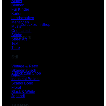
Blätter
Blumen
Für Kinder
Karten
Es befinden sich keine Produkte im Warenkorb.
Landschaften
Menschen
Zurück zum Shop
Muster
Orientalisch
Städte
Warenkorb
Street Art
Text
Tiere
Stil
Es befinden sich keine Produkte im Warenkorb.
Vintage & Retro
Skandinavisch
Zurück zum Shop
Aquarell
Industrial
P
Scandi Boho
Floral
Black & White
Japandi
Tapeten