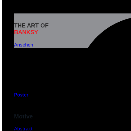
THE ART OF
BANKSY
Ansehen
Banksy ist das Pseudonym eines weltbekannten britisc
und soziale Botschaften in seinen Kunstwerken zu
v
Poster
Motive
Abstrakt