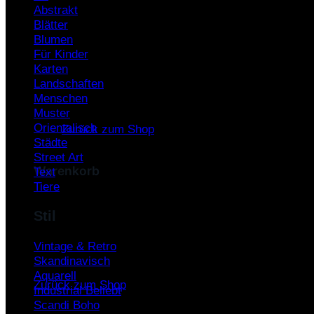
Abstrakt
Warenkorb /
0,00
€
Blätter
Blumen
Für Kinder
Karten
Landschaften
Menschen
Es befinden sich keine Produkte im Warenkorb.
Muster
Orientalisch
Zurück zum Shop
Städte
Street Art
Warenkorb
Text
Tiere
Stil
Vintage & Retro
Es befinden sich keine Produkte im Warenkorb.
Skandinavisch
Aquarell
Zurück zum Shop
Industrial
Scandi Boho