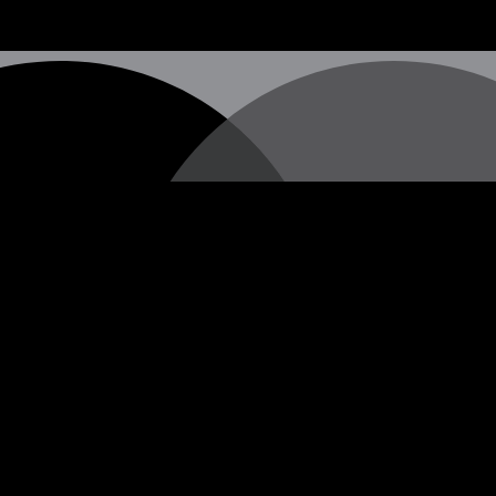
hen Straßenkünstlers, dessen wahre Identität nach wie vor u
 vermitteln, die oft in Form von Stencils (Schablonengraffi
erschiedenen Städten auf der ganzen Welt erscheinen.