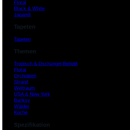
Floral
Black & White
Japandi
Tapeten
Tapeten
Themen
Tropisch & Dschungel
Floral
Orchideen
Strand
Weltraum
USA & New York
Banksy
Wälder
Küche
Spezifikation