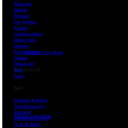
Abstrakt
Warenkorb /
0,00
€
Blätter
Blumen
Für Kinder
Karten
Landschaften
Menschen
Es befinden sich keine Produkte im Warenkorb.
Muster
Orientalisch
Zurück zum Shop
Städte
Street Art
Warenkorb
Text
Tiere
Stil
Vintage & Retro
Es befinden sich keine Produkte im Warenkorb.
Skandinavisch
Aquarell
Zurück zum Shop
Industrial
Scandi Boho