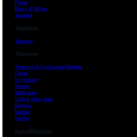
Floral
Black & White
Japandi
Tapeten
Tapeten
Themen
Tropisch & Dschungel
Floral
Orchideen
Strand
Weltraum
USA & New York
Banksy
Wälder
Küche
Spezifikation