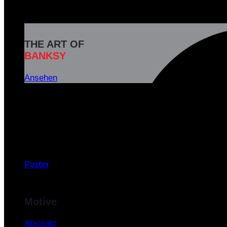
THE ART OF
BANKSY
Ansehen
Banksy ist das Pseudonym eines weltbekannten britisc
und soziale Botschaften in seinen Kunstwerken zu
v
Poster
Motive
Abstrakt