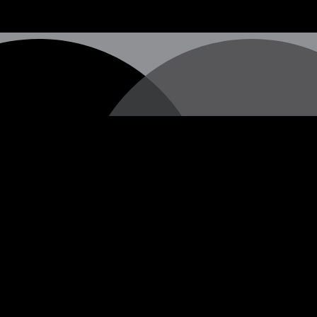
hen Straßenkünstlers, dessen wahre Identität nach wie vor u
 vermitteln, die oft in Form von Stencils (Schablonengraffi
erschiedenen Städten auf der ganzen Welt erscheinen.