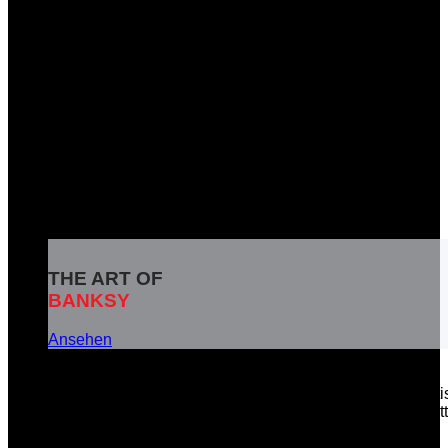
THE ART OF
BANKSY
Ansehen
Banksy ist das Pseudonym eines weltbekannten britisc
soziale Botschaften in seinen Kunstwerken zu vermitt