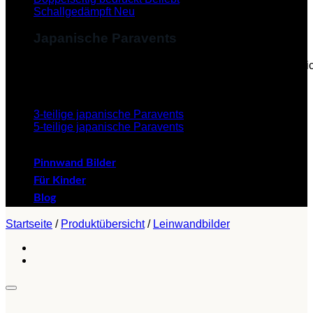
Schallgedämpft
Japanische Paravents
Diese Paravents, die im Japanischen als "Byobu" beze
verleihen dem Paravent eine ästhetische Schönheit.
3-teilige japanische Paravents
5-teilige japanische Paravents
Pinnwand Bilder
Für Kinder
Blog
Startseite
/
Produktübersicht
/
Leinwandbilder