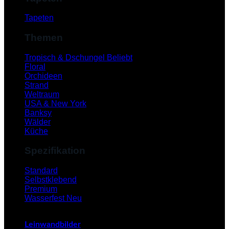
Tapeten
Themen
Tropisch & Dschungel
Floral
Orchideen
Strand
Weltraum
USA & New York
Banksy
Wälder
Küche
Spezifikation
V
Standard
Selbstklebend
Premium
Wasserfest
Leinwandbilder