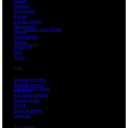
Blätter
Blumen
Für Kinder
Karten
Es befinden sich keine Produkte im Warenkorb.
Landschaften
Menschen
Zurück zum Shop
Muster
Orientalisch
Städte
Warenkorb
Street Art
Text
Tiere
Stil
Es befinden sich keine Produkte im Warenkorb.
Vintage & Retro
Skandinavisch
Zurück zum Shop
Aquarell
Industrial
P
Scandi Boho
Floral
Black & White
Japandi
Tapeten