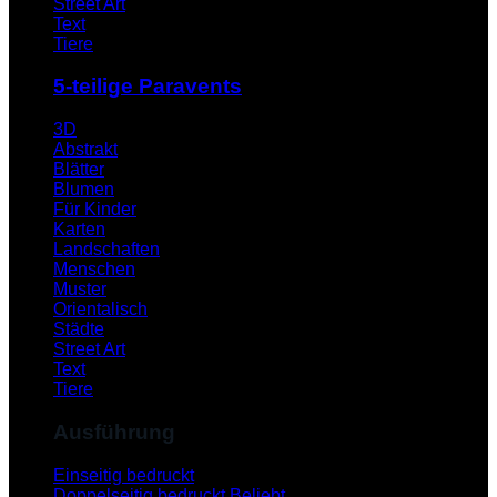
Street Art
Text
Tiere
5-teilige Paravents
3D
Abstrakt
Blätter
Blumen
Für Kinder
Karten
Landschaften
Menschen
Muster
Orientalisch
Städte
Street Art
Text
Tiere
Ausführung
Einseitig bedruckt
Doppelseitig bedruckt