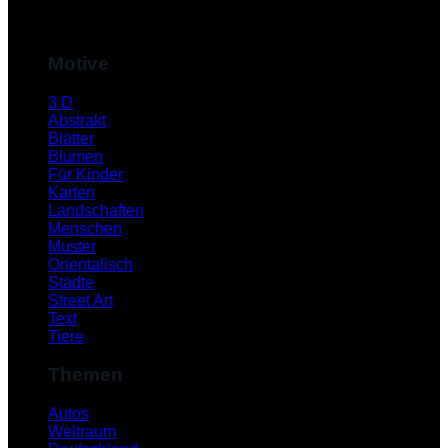
M
Motive
3 D
Abstrakt
Blätter
Blumen
Für Kinder
Karten
Landschaften
Menschen
Muster
S
Orientalisch
Städte
Street Art
Text
Tiere
Themen
Autos
Weltraum
K