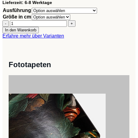
Lieferzeit:
6-8 Werktage
Ausführung
Größe in cm
Leinwandbild
-
In den Warenkorb
Peaceful
Erfahre mehr über Varianten
Drift
-
Delicate
Pastel
Shades
Fototapeten
Creating
a
Harmonious
Whole
Menge