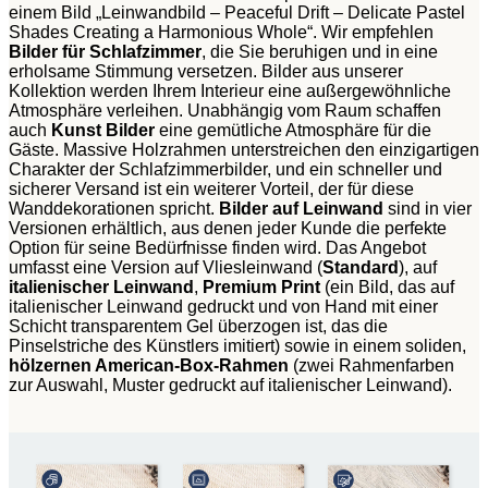
einem Bild „Leinwandbild – Peaceful Drift – Delicate Pastel
Shades Creating a Harmonious Whole“. Wir empfehlen
Bilder für Schlafzimmer
, die Sie beruhigen und in eine
erholsame Stimmung versetzen. Bilder aus unserer
Kollektion werden Ihrem Interieur eine außergewöhnliche
Atmosphäre verleihen. Unabhängig vom Raum schaffen
auch
Kunst Bilder
eine gemütliche Atmosphäre für die
Gäste. Massive Holzrahmen unterstreichen den einzigartigen
Charakter der Schlafzimmerbilder, und ein schneller und
sicherer Versand ist ein weiterer Vorteil, der für diese
Wanddekorationen spricht.
Bilder auf Leinwand
sind in vier
Versionen erhältlich, aus denen jeder Kunde die perfekte
Option für seine Bedürfnisse finden wird. Das Angebot
umfasst eine Version auf Vliesleinwand (
Standard
), auf
italienischer Leinwand
,
Premium Print
(ein Bild, das auf
italienischer Leinwand gedruckt und von Hand mit einer
Schicht transparentem Gel überzogen ist, das die
Pinselstriche des Künstlers imitiert) sowie in einem soliden,
hölzernen American-Box-Rahmen
(zwei Rahmenfarben
zur Auswahl, Muster gedruckt auf italienischer Leinwand).