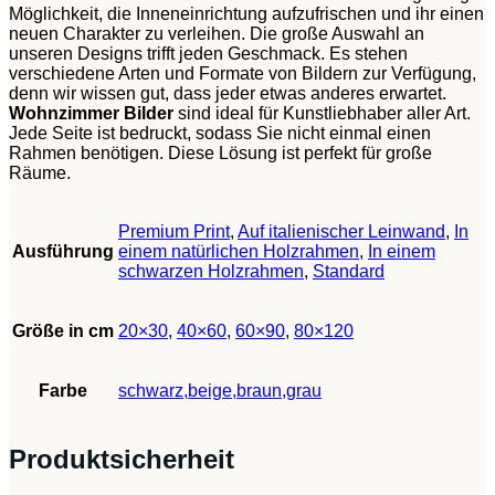
Möglichkeit, die Inneneinrichtung aufzufrischen und ihr einen
neuen Charakter zu verleihen. Die große Auswahl an
unseren Designs trifft jeden Geschmack. Es stehen
verschiedene Arten und Formate von Bildern zur Verfügung,
denn wir wissen gut, dass jeder etwas anderes erwartet.
Wohnzimmer Bilder
sind ideal für Kunstliebhaber aller Art.
Jede Seite ist bedruckt, sodass Sie nicht einmal einen
Rahmen benötigen. Diese Lösung ist perfekt für große
Räume.
Premium Print
,
Auf italienischer Leinwand
,
In
Ausführung
einem natürlichen Holzrahmen
,
In einem
schwarzen Holzrahmen
,
Standard
Größe in cm
20×30
,
40×60
,
60×90
,
80×120
Farbe
schwarz,beige,braun,grau
Produktsicherheit