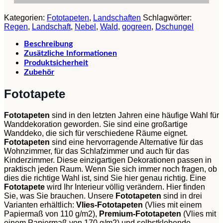
Kategorien:
Fototapeten
,
Landschaften
Schlagwörter:
Regen
,
Landschaft
,
Nebel
,
Wald
,
gogreen
,
Dschungel
Beschreibung
Zusätzliche Informationen
Produktsicherheit
Zubehör
Fototapete
Fototapeten
sind in den letzten Jahren eine häufige Wahl für
Wanddekoration geworden. Sie sind eine großartige
Wanddeko, die sich für verschiedene Räume eignet.
Fototapeten
sind eine hervorragende Alternative für das
Wohnzimmer, für das Schlafzimmer und auch für das
Kinderzimmer. Diese einzigartigen Dekorationen passen in
praktisch jeden Raum. Wenn Sie sich immer noch fragen, ob
dies die richtige Wahl ist, sind Sie hier genau richtig. Eine
Fototapete
wird Ihr Interieur völlig verändern. Hier finden
Sie, was Sie brauchen. Unsere
Fototapeten
sind in drei
Varianten erhältlich:
Vlies-Fototapeten
(Vlies mit einem
Papiermaß von 110 g/m2),
Premium-Fototapeten
(Vlies mit
einem Papiermaß von 170 g/m2) und selbstklebende