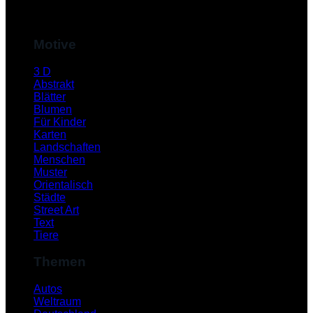
M
Motive
3 D
Abstrakt
Blätter
Blumen
Für Kinder
Karten
Landschaften
Menschen
Muster
S
Orientalisch
Städte
Street Art
Text
Tiere
Themen
Autos
Weltraum
K