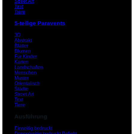
Street Art
Text
Tiere
5-teilige Paravents
3D
Abstrakt
Blätter
Blumen
Für Kinder
Karten
Landschaften
Menschen
Muster
Orientalisch
Städte
Street Art
Text
Tiere
Ausführung
Einseitig bedruckt
Doppelseitig bedruckt