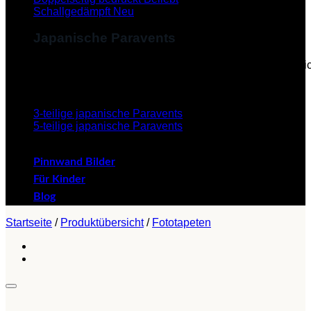
Schallgedämpft
Japanische Paravents
Diese Paravents, die im Japanischen als "Byobu" beze
verleihen dem Paravent eine ästhetische Schönheit.
3-teilige japanische Paravents
5-teilige japanische Paravents
Pinnwand Bilder
Für Kinder
Blog
Startseite
/
Produktübersicht
/
Fototapeten