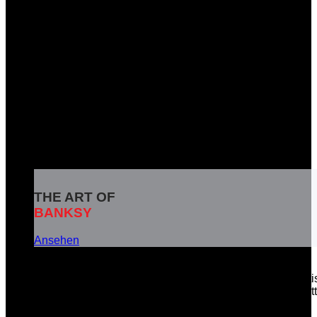
THE ART OF
BANKSY
Ansehen
Banksy ist das Pseudonym eines weltbekannten britisc
soziale Botschaften in seinen Kunstwerken zu vermitt