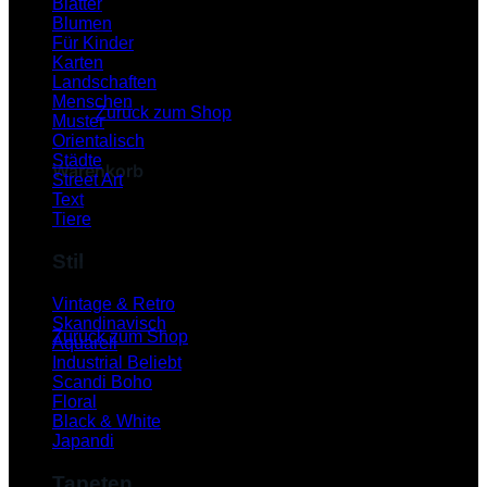
Blätter
Blumen
Für Kinder
Karten
Es befinden sich keine Produkte im Warenkorb.
Landschaften
Menschen
Zurück zum Shop
Muster
Orientalisch
Städte
Warenkorb
Street Art
Text
Tiere
Stil
Es befinden sich keine Produkte im Warenkorb.
Vintage & Retro
Skandinavisch
Zurück zum Shop
Aquarell
Industrial
P
Scandi Boho
Floral
Black & White
Japandi
Tapeten