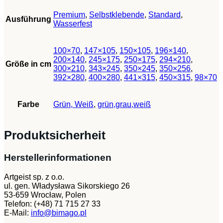
Premium
,
Selbstklebende
,
Standard
,
Ausführung
Wasserfest
100×70
,
147×105
,
150×105
,
196×140
,
200×140
,
245×175
,
250×175
,
294×210
,
Größe in cm
300×210
,
343×245
,
350×245
,
350×256
,
392×280
,
400×280
,
441×315
,
450×315
,
98×70
Farbe
Grün, Weiß
,
grün,grau,weiß
Produktsicherheit
Herstellerinformationen
Artgeist sp. z o.o.
ul. gen. Władysława Sikorskiego 26
53-659 Wrocław, Polen
Telefon: (+48) 71 715 27 33
E-Mail:
info@bimago.pl