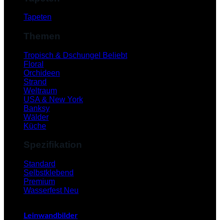
Tapeten
Themen
Tropisch & Dschungel
Floral
Orchideen
Strand
Weltraum
USA & New York
Banksy
Wälder
Küche
Spezifikation
V
Standard
Selbstklebend
Premium
Wasserfest
Leinwandbilder