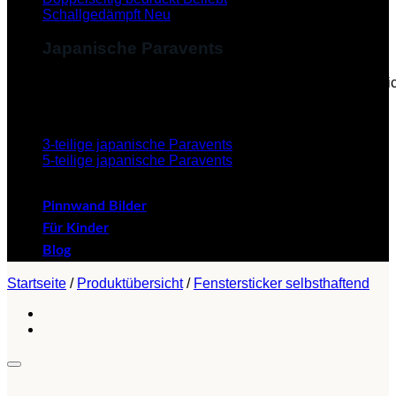
Schallgedämpft
Japanische Paravents
Diese Paravents, die im Japanischen als "Byobu" beze
verleihen dem Paravent eine ästhetische Schönheit.
3-teilige japanische Paravents
5-teilige japanische Paravents
Pinnwand Bilder
Für Kinder
Blog
Startseite
/
Produktübersicht
/
Fenstersticker selbsthaftend