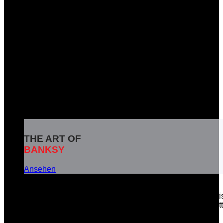
THE ART OF
BANKSY
Ansehen
Banksy ist das Pseudonym eines weltbekannten britisc
soziale Botschaften in seinen Kunstwerken zu vermitt