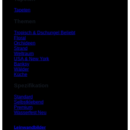
Tapeten
Themen
Tropisch & Dschungel
Floral
Orchideen
Strand
Weltraum
USA & New York
Banksy
Wälder
Küche
Spezifikation
V
Standard
Selbstklebend
Premium
Wasserfest
Leinwandbilder