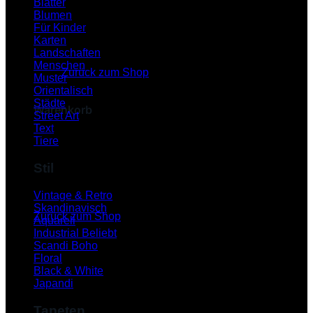
Blätter
Blumen
Für Kinder
Karten
Es befinden sich keine Produkte im Warenkorb.
Landschaften
Menschen
Zurück zum Shop
Muster
Orientalisch
Städte
Warenkorb
Street Art
Text
Tiere
Stil
Es befinden sich keine Produkte im Warenkorb.
Vintage & Retro
Skandinavisch
Zurück zum Shop
Aquarell
Industrial
P
Scandi Boho
Floral
Black & White
Japandi
Tapeten