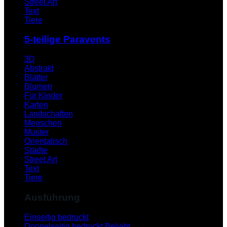
Street Art
Text
Tiere
5-teilige Paravents
3D
Abstrakt
Blätter
Blumen
Für Kinder
Karten
Landschaften
Menschen
Muster
Orientalisch
Städte
Street Art
Text
Tiere
Ausführung
Einseitig bedruckt
Doppelseitig bedruckt