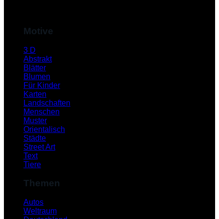
M
Motive
3 D
Abstrakt
Blätter
Blumen
Für Kinder
Karten
Landschaften
Menschen
Muster
S
Orientalisch
Städte
Street Art
Text
Tiere
Themen
Autos
Weltraum
K