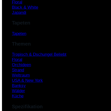
Floral
Black & White
Japandi
Tapeten
Tapeten
Themen
Tropisch & Dschungel
Floral
Orchideen
Strand
Weltraum
USA & New York
Banksy
Wälder
Küche
Spezifikation