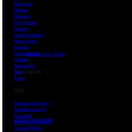
Abstrakt
Warenkorb /
0,00
€
Blätter
Blumen
Für Kinder
Karten
Landschaften
Menschen
Es befinden sich keine Produkte im Warenkorb.
Muster
Orientalisch
Zurück zum Shop
Städte
Street Art
Warenkorb
Text
Tiere
Stil
Vintage & Retro
Es befinden sich keine Produkte im Warenkorb.
Skandinavisch
Aquarell
Zurück zum Shop
Industrial
Scandi Boho