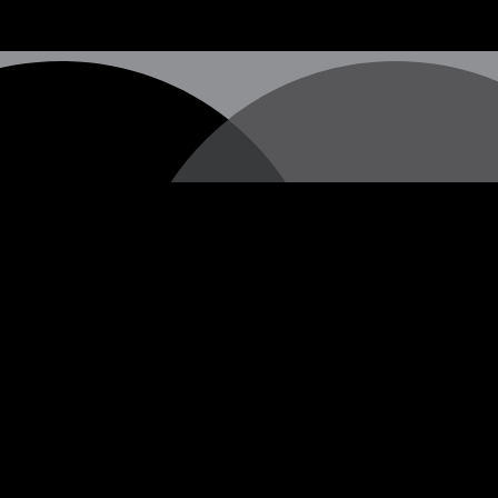
hen Straßenkünstlers, dessen wahre Identität nach wie vor u
 vermitteln, die oft in Form von Stencils (Schablonengraffi
erschiedenen Städten auf der ganzen Welt erscheinen.