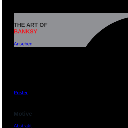
THE ART OF
BANKSY
Ansehen
Banksy ist das Pseudonym eines weltbekannten britisc
und soziale Botschaften in seinen Kunstwerken zu
v
Poster
Motive
Abstrakt