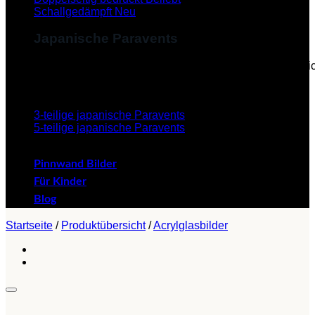
Schallgedämpft
Japanische Paravents
Diese Paravents, die im Japanischen als "Byobu" beze
verleihen dem Paravent eine ästhetische Schönheit.
3-teilige japanische Paravents
5-teilige japanische Paravents
Pinnwand Bilder
Für Kinder
Blog
Startseite
/
Produktübersicht
/
Acrylglasbilder