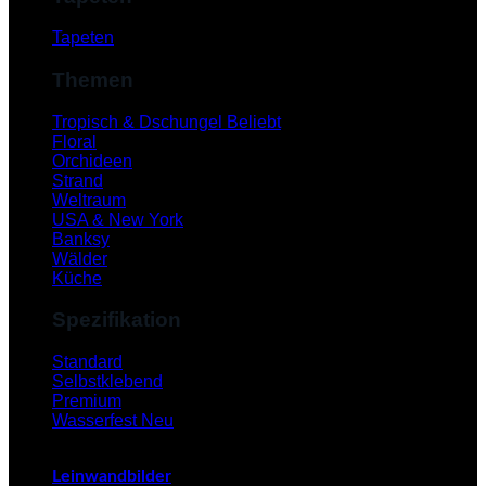
Tapeten
Themen
Tropisch & Dschungel
Floral
Orchideen
Strand
Weltraum
USA & New York
Banksy
Wälder
Küche
Spezifikation
V
Standard
Selbstklebend
Premium
Wasserfest
Leinwandbilder