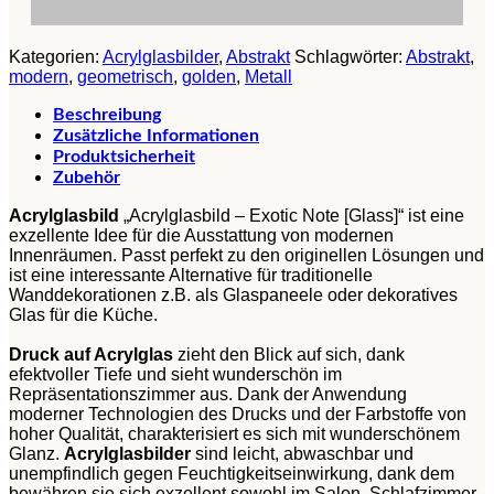
Kategorien:
Acrylglasbilder
,
Abstrakt
Schlagwörter:
Abstrakt
,
modern
,
geometrisch
,
golden
,
Metall
Beschreibung
Zusätzliche Informationen
Produktsicherheit
Zubehör
Acrylglasbild
„Acrylglasbild – Exotic Note [Glass]“ ist eine
exzellente Idee für die Ausstattung von modernen
Innenräumen. Passt perfekt zu den originellen Lösungen und
ist eine interessante Alternative für traditionelle
Wanddekorationen z.B. als Glaspaneele oder dekoratives
Glas für die Küche.
Druck auf Acrylglas
zieht den Blick auf sich, dank
efektvoller Tiefe und sieht wunderschön im
Repräsentationszimmer aus. Dank der Anwendung
moderner Technologien des Drucks und der Farbstoffe von
hoher Qualität, charakterisiert es sich mit wunderschönem
Glanz.
Acrylglasbilder
sind leicht, abwaschbar und
unempfindlich gegen Feuchtigkeitseinwirkung, dank dem
bewähren sie sich exzellent sowohl im Salon, Schlafzimmer,