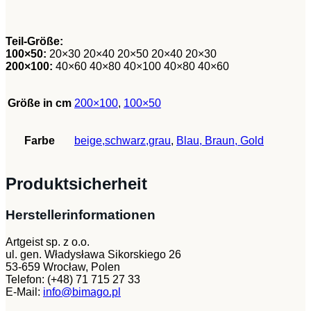
Teil-Größe:
100×50:
20×30 20×40 20×50 20×40 20×30
200×100:
40×60 40×80 40×100 40×80 40×60
Größe in cm
200×100
,
100×50
Farbe
beige,schwarz,grau
,
Blau, Braun, Gold
Produktsicherheit
Herstellerinformationen
Artgeist sp. z o.o.
ul. gen. Władysława Sikorskiego 26
53-659 Wrocław, Polen
Telefon: (+48) 71 715 27 33
E-Mail:
info@bimago.pl