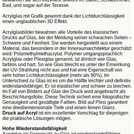
Bad, und sogar auf der Terasse.
Acrylglas mit Grafik gewinnt dank der Lichtdurchlässigkeit
einen unglaublichen 3D Effekt.
Acrylglasbilder bewahren alle Vorteile des klassischen
Drucks auf Glas, bei der Meidung seiner schwachen Seiten –
Schwere und Feinheit. Sie werden hergestellt aus einem
Material, das besonders in der Inneraumarchitektur geschätzt
wird: Polymethylmethacrylat. Polymer umgangsprachlich
Acrylglas oder Plexiglas genannt, ist ähnlich wie Glas,
farblos und hart. So wie Glas bleicht es unter der Einwirkung
der UV-Strahlung nicht aus und hat eine Eigenschaft von
sehr hoher Lichtdurchlässigkeit (mehr als 90%). Im
Unterschied zu Glas ist es um die Hälfte leichter und definitiv
widerstandsfähiger. Er ist elastischer und schwer zu brechen.
Im Fall von Bildern auf Glas der Druck wird angebracht als
Beschichtungsfolie. Diese Technik sichert eine fotografische
Genauigkeit und gesättigte Farben. Bild auf Plexi garantiert
eine dreidiemensionale Tiefe und einen feinen Glanz.
Druck auf Acryl
ist ein exzellenter Vorschlag für diejenigen
die praktische Lösungen mögen.
Hohe Wiederstandsfähigkeit
Acrylglas im Gegensatz zu Glas ist wiederstandsfähiger