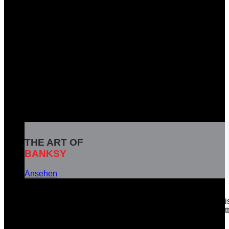
THE ART OF
BANKSY
Ansehen
Banksy ist das Pseudonym eines weltbekannten britisc
soziale Botschaften in seinen Kunstwerken zu vermitt