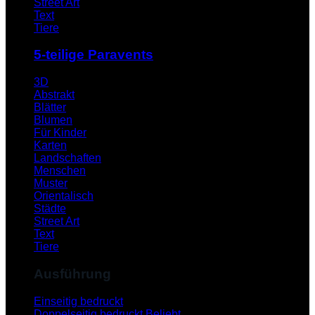
Street Art
Text
Tiere
5-teilige Paravents
3D
Abstrakt
Blätter
Blumen
Für Kinder
Karten
Landschaften
Menschen
Muster
Orientalisch
Städte
Street Art
Text
Tiere
Ausführung
Einseitig bedruckt
Doppelseitig bedruckt