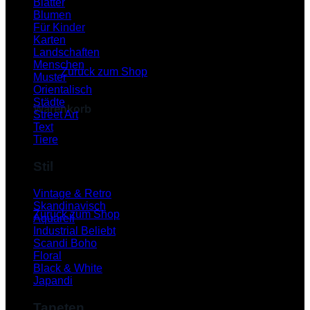
Blätter
Blumen
Für Kinder
Karten
Es befinden sich keine Produkte im Warenkorb.
Landschaften
Menschen
Zurück zum Shop
Muster
Orientalisch
Städte
Warenkorb
Street Art
Text
Tiere
Stil
Es befinden sich keine Produkte im Warenkorb.
Vintage & Retro
Skandinavisch
Zurück zum Shop
Aquarell
Industrial
P
Scandi Boho
Floral
Black & White
Japandi
Tapeten