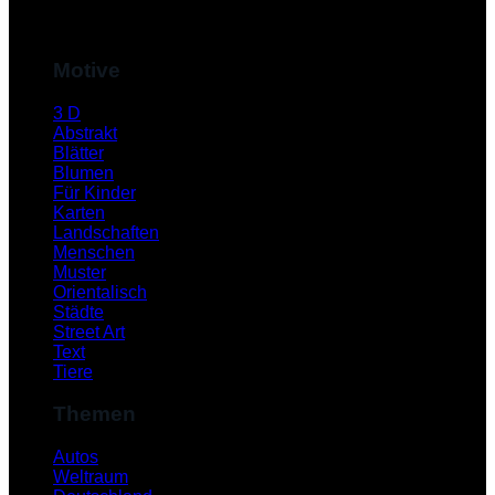
M
Motive
3 D
Abstrakt
Blätter
Blumen
Für Kinder
Karten
Landschaften
Menschen
Muster
S
Orientalisch
Städte
Street Art
Text
Tiere
Themen
Autos
Weltraum
K