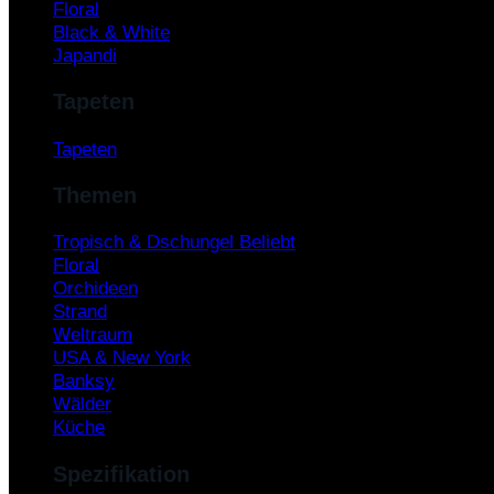
Floral
Black & White
Japandi
Tapeten
Tapeten
Themen
Tropisch & Dschungel
Floral
Orchideen
Strand
Weltraum
USA & New York
Banksy
Wälder
Küche
Spezifikation