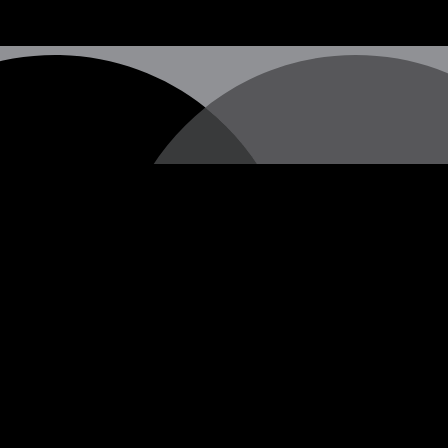
hen Straßenkünstlers, dessen wahre Identität nach wie vor u
 vermitteln, die oft in Form von Stencils (Schablonengraffi
erschiedenen Städten auf der ganzen Welt erscheinen.