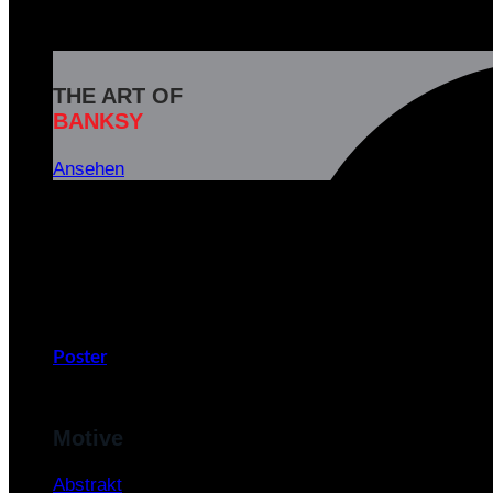
THE ART OF
BANKSY
Ansehen
Banksy ist das Pseudonym eines weltbekannten britisc
und soziale Botschaften in seinen Kunstwerken zu
v
Poster
Motive
Abstrakt