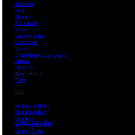
Abstrakt
Warenkorb /
0,00
€
Blätter
Blumen
Für Kinder
Karten
Landschaften
Menschen
Es befinden sich keine Produkte im Warenkorb.
Muster
Orientalisch
Zurück zum Shop
Städte
Street Art
Warenkorb
Text
Tiere
Stil
Vintage & Retro
Es befinden sich keine Produkte im Warenkorb.
Skandinavisch
Aquarell
Zurück zum Shop
Industrial
Scandi Boho