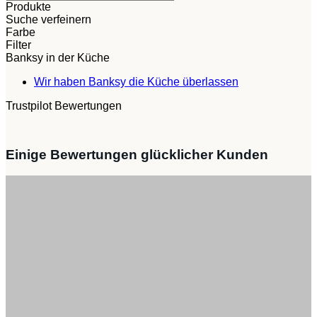
Produkte
Suche verfeinern
Farbe
Filter
Banksy in der Küche
Keine
Wir haben Banksy die Küche überlassen
Kommentare
Trustpilot Bewertungen
zu
Wir
haben
Banksy
Einige Bewertungen glücklicher Kunden
die
Küche
überlassen