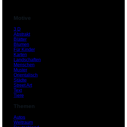
M
Motive
3 D
Abstrakt
Blätter
Blumen
Für Kinder
Karten
Landschaften
Menschen
Muster
S
Orientalisch
Städte
Street Art
Text
Tiere
Themen
Autos
Weltraum
K