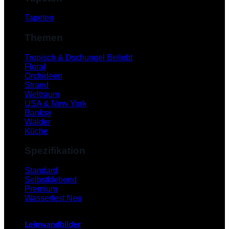
Tapeten
Themen
Tropisch & Dschungel
Floral
Orchideen
Strand
Weltraum
USA & New York
Banksy
Wälder
Küche
Spezifikation
V
Standard
Selbstklebend
Premium
Wasserfest
Leinwandbilder