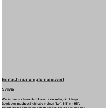
Einfach nur empfehlenswert
Syilvia
Wer immer noch unentschlossen sein sollte, nicht lange
überlegen, macht es!
Ich habe meinen "Loft-Stil" mit Hilfe
der Wallpaper endlich umsetzen können. Die Wände sind der