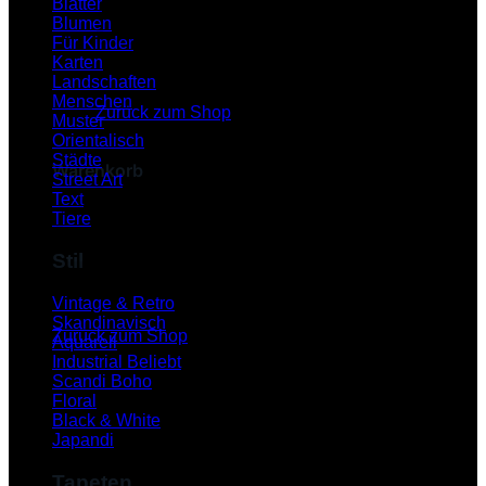
Blätter
Blumen
Für Kinder
Karten
Es befinden sich keine Produkte im Warenkorb.
Landschaften
Menschen
Zurück zum Shop
Muster
Orientalisch
Städte
Warenkorb
Street Art
Text
Tiere
Stil
Es befinden sich keine Produkte im Warenkorb.
Vintage & Retro
Skandinavisch
Zurück zum Shop
Aquarell
Industrial
P
Scandi Boho
Floral
Black & White
Japandi
Tapeten