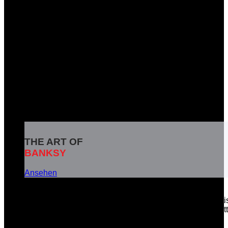
THE ART OF
BANKSY
Ansehen
Banksy ist das Pseudonym eines weltbekannten britisc
soziale Botschaften in seinen Kunstwerken zu vermitt