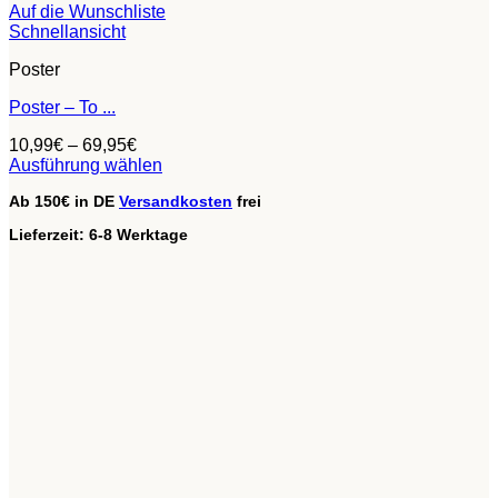
Auf die Wunschliste
Schnellansicht
Poster
Poster – To ...
10,99
€
–
69,95
€
Ausführung wählen
Dieses
Ab 150€ in DE
Versandkosten
frei
Produkt
weist
Lieferzeit:
6-8 Werktage
mehrere
Varianten
auf.
Die
Optionen
können
auf
der
Produktseite
gewählt
werden