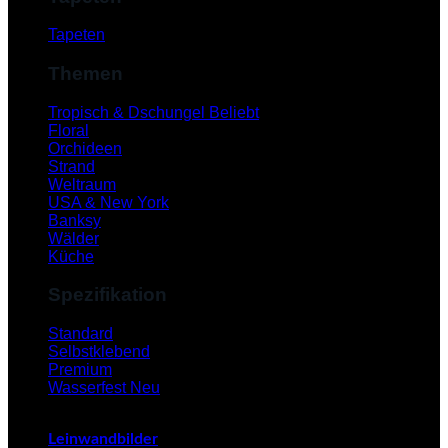
Tapeten
Themen
Tropisch & Dschungel
Floral
Orchideen
Strand
Weltraum
USA & New York
Banksy
Wälder
Küche
Spezifikation
V
Standard
Selbstklebend
Premium
Wasserfest
Leinwandbilder