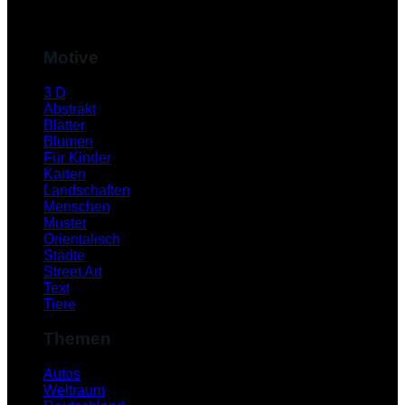
M
Motive
3 D
Abstrakt
Blätter
Blumen
Für Kinder
Karten
Landschaften
Menschen
Muster
S
Orientalisch
Städte
Street Art
Text
Tiere
Themen
Autos
Weltraum
K