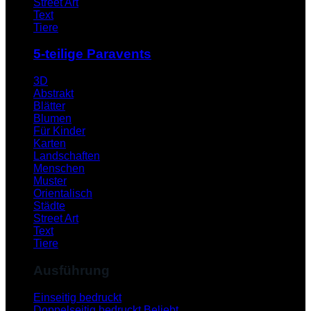
Street Art
Text
Tiere
5-teilige Paravents
3D
Abstrakt
Blätter
Blumen
Für Kinder
Karten
Landschaften
Menschen
Muster
Orientalisch
Städte
Street Art
Text
Tiere
Ausführung
Einseitig bedruckt
Doppelseitig bedruckt