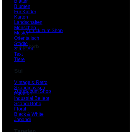
Blätter
Blumen
Für Kinder
Karten
Es befinden sich keine Produkte im Warenkorb.
Landschaften
Menschen
Zurück zum Shop
Muster
Orientalisch
Städte
Warenkorb
Street Art
Text
Tiere
Stil
Es befinden sich keine Produkte im Warenkorb.
Vintage & Retro
Skandinavisch
Zurück zum Shop
Aquarell
Industrial
P
Scandi Boho
Floral
Black & White
Japandi
Tapeten