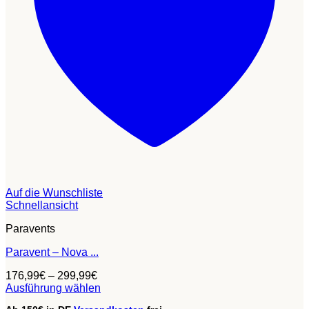
Auf die Wunschliste
Schnellansicht
Paravents
Paravent – Nova ...
176,99
€
–
299,99
€
Ausführung wählen
Dieses