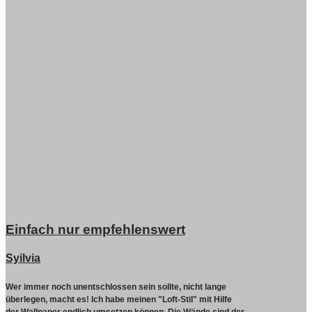
Einfach nur empfehlenswert
Syilvia
Wer immer noch unentschlossen sein sollte, nicht lange
überlegen, macht es!
Ich habe meinen "Loft-Stil" mit Hilfe
der Wallpaper endlich umsetzen können. Die Wände sind der