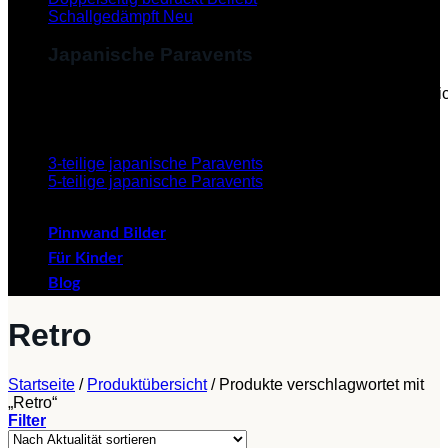
Schallgedämpft
Japanische Paravents
Diese Paravents, die im Japanischen als "Byobu" beze
verleihen dem Paravent eine ästhetische Schönheit.
3-teilige japanische Paravents
5-teilige japanische Paravents
Pinnwand Bilder
Für Kinder
Blog
Retro
Startseite
/
Produktübersicht
/
Produkte verschlagwortet mit
„Retro“
Filter