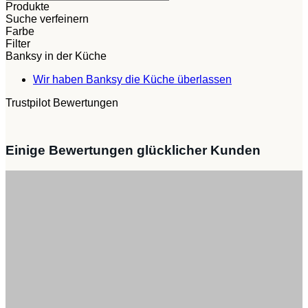
Produkte
Suche verfeinern
Farbe
Filter
Banksy in der Küche
Keine
Wir haben Banksy die Küche überlassen
Kommentare
Trustpilot Bewertungen
zu
Wir
haben
Banksy
Einige Bewertungen glücklicher Kunden
die
Küche
überlassen