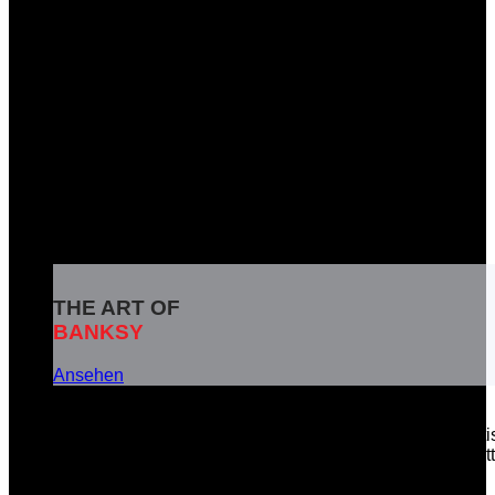
THE ART OF
BANKSY
Ansehen
Banksy ist das Pseudonym eines weltbekannten britisc
soziale Botschaften in seinen Kunstwerken zu vermitt