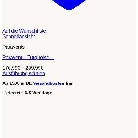
Auf die Wunschliste
Schnellansicht
Paravents
Paravent – Turquoise ...
176,99
€
–
299,99
€
Ausführung wählen
Dieses
Ab 150€ in DE
Versandkosten
frei
Produkt
weist
Lieferzeit:
6-8 Werktage
mehrere
Varianten
auf.
Die
Optionen
können
auf
der