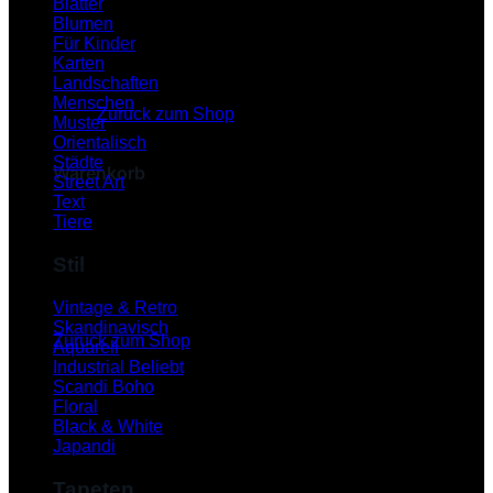
Blätter
Blumen
Für Kinder
Karten
Es befinden sich keine Produkte im Warenkorb.
Landschaften
Menschen
Zurück zum Shop
Muster
Orientalisch
Städte
Warenkorb
Street Art
Text
Tiere
Stil
Es befinden sich keine Produkte im Warenkorb.
Vintage & Retro
Skandinavisch
Zurück zum Shop
Aquarell
Industrial
P
Scandi Boho
Floral
Black & White
Japandi
Tapeten