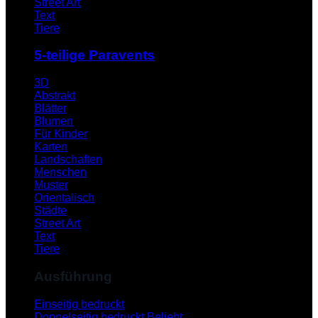
Street Art
Text
Tiere
5-teilige Paravents
3D
Abstrakt
Blätter
Blumen
Für Kinder
Karten
Landschaften
Menschen
Muster
Orientalisch
Städte
Street Art
Text
Tiere
Ausführung
Einseitig bedruckt
Doppelseitig bedruckt