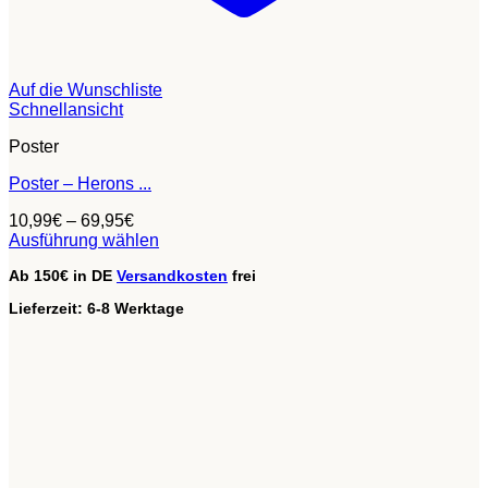
Auf die Wunschliste
Schnellansicht
Poster
Poster – Herons ...
10,99
€
–
69,95
€
Ausführung wählen
Dieses
Ab 150€ in DE
Versandkosten
frei
Produkt
weist
Lieferzeit:
6-8 Werktage
mehrere
Varianten
auf.
Die
Optionen
können
auf
der
Produktseite