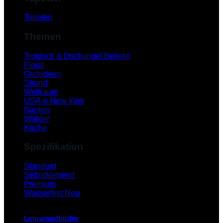
Tapeten
Themen
Tropisch & Dschungel
Floral
Orchideen
Strand
Weltraum
USA & New York
Banksy
Wälder
Küche
Spezifikation
V
Standard
Selbstklebend
Premium
Wasserfest
Leinwandbilder