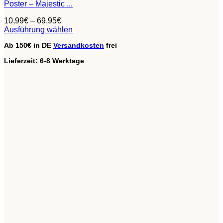
Poster – Majestic ...
10,99
€
–
69,95
€
Ausführung wählen
Dieses
Ab 150€ in DE
Versandkosten
frei
Produkt
weist
Lieferzeit:
6-8 Werktage
mehrere
Varianten
auf.
Die
Optionen
können
auf
der
Produktseite
gewählt
werden