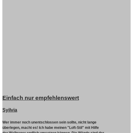
Einfach nur empfehlenswert
Syilvia
Wer immer noch unentschlossen sein sollte, nicht lange
überlegen, macht es!
Ich habe meinen "Loft-Stil" mit Hilfe
der Wallpaper endlich umsetzen können. Die Wände sind der