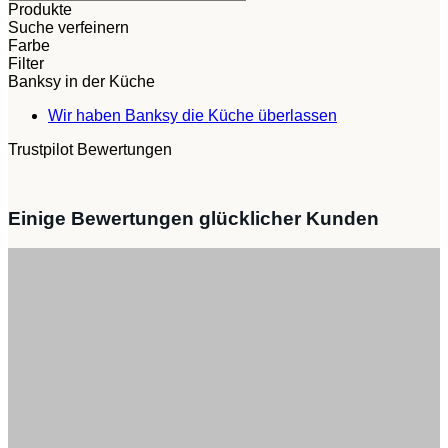
Produkte
Suche verfeinern
Farbe
Filter
Banksy in der Küche
Keine
Wir haben Banksy die Küche überlassen
Kommentare
Trustpilot Bewertungen
zu
Wir
haben
Banksy
Einige Bewertungen glücklicher Kunden
die
Küche
überlassen