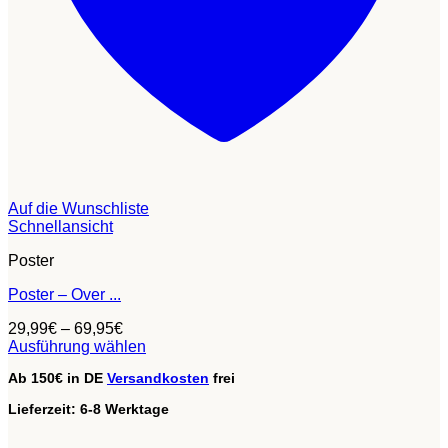
Auf die Wunschliste
Schnellansicht
Poster
Poster – Over ...
29,99
€
–
69,95
€
Ausführung wählen
Dieses
Ab 150€ in DE
Versandkosten
frei
Produkt
weist
Lieferzeit:
6-8 Werktage
mehrere
Varianten