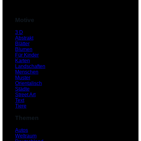
M
Motive
3 D
Abstrakt
Blätter
Blumen
Für Kinder
Karten
Landschaften
Menschen
Muster
S
Orientalisch
Städte
Street Art
Text
Tiere
Themen
Autos
Weltraum
K