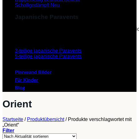
Schallgedämpft
Japanische Paravents
Diese Paravents, die im Japanischen als "Byobu" beze
verleihen dem Paravent eine ästhetische Schönheit.
3-teilige japanische Paravents
5-teilige japanische Paravents
Pinnwand Bilder
Für Kinder
Blog
Orient
Startseite
/
Produktübersicht
/
Produkte verschlagwortet mit
„Orient“
Filter