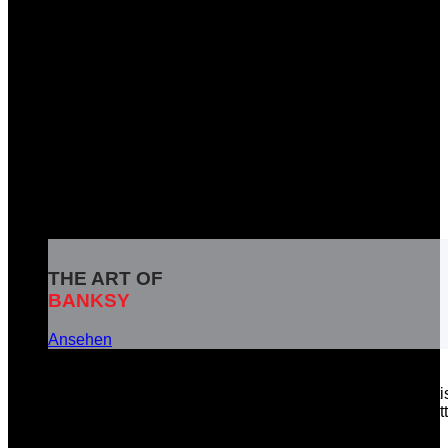
THE ART OF
BANKSY
Ansehen
Banksy ist das Pseudonym eines weltbekannten britisc
soziale Botschaften in seinen Kunstwerken zu vermitt