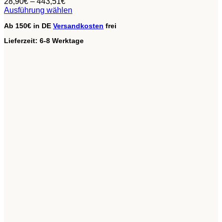
28,90
€
–
443,51
€
Ausführung wählen
Dieses
Ab 150€ in DE
Versandkosten
frei
Produkt
weist
Lieferzeit:
6-8 Werktage
mehrere
Varianten
auf.
Die
Optionen
können
auf
der
Produktseite
gewählt
werden