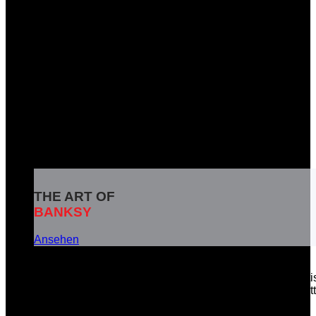
THE ART OF
BANKSY
Ansehen
Banksy ist das Pseudonym eines weltbekannten britisc
soziale Botschaften in seinen Kunstwerken zu vermitt