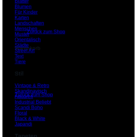
Blätter
Blumen
Für Kinder
Karten
Es befinden sich keine Produkte im Warenkorb.
Landschaften
Menschen
Zurück zum Shop
Muster
Orientalisch
Städte
Warenkorb
Street Art
Text
Tiere
Stil
Es befinden sich keine Produkte im Warenkorb.
Vintage & Retro
Skandinavisch
Zurück zum Shop
Aquarell
Industrial
P
Scandi Boho
Floral
Black & White
Japandi
Tapeten