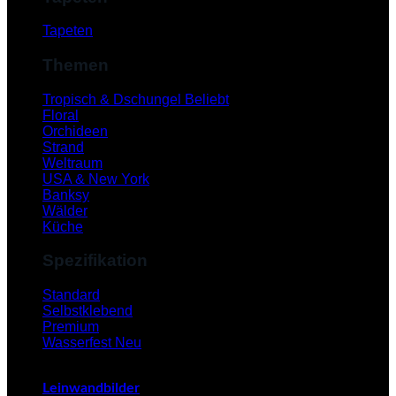
Tapeten
Themen
Tropisch & Dschungel
Floral
Orchideen
Strand
Weltraum
USA & New York
Banksy
Wälder
Küche
Spezifikation
V
Standard
Selbstklebend
Premium
Wasserfest
Leinwandbilder