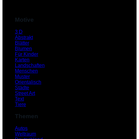
M
Motive
3 D
Abstrakt
Blätter
Blumen
Für Kinder
Karten
Landschaften
Menschen
Muster
S
Orientalisch
Städte
Street Art
Text
Tiere
Themen
Autos
Weltraum
K