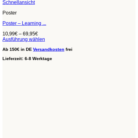
Schnellansicht
Poster
Poster – Learning ...
10,99
€
–
69,95
€
Ausführung wählen
Dieses
Ab 150€ in DE
Versandkosten
frei
Produkt
weist
Lieferzeit:
6-8 Werktage
mehrere
Varianten
auf.
Die
Optionen
können
auf
der
Produktseite
gewählt
werden