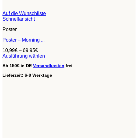
Auf die Wunschliste
Schnellansicht
Poster
Poster – Morning ...
10,99
€
–
69,95
€
Ausführung wählen
Dieses
Ab 150€ in DE
Versandkosten
frei
Produkt
weist
Lieferzeit:
6-8 Werktage
mehrere
Varianten
auf.
Die
Optionen
können
auf
der
Produktseite
gewählt
werden