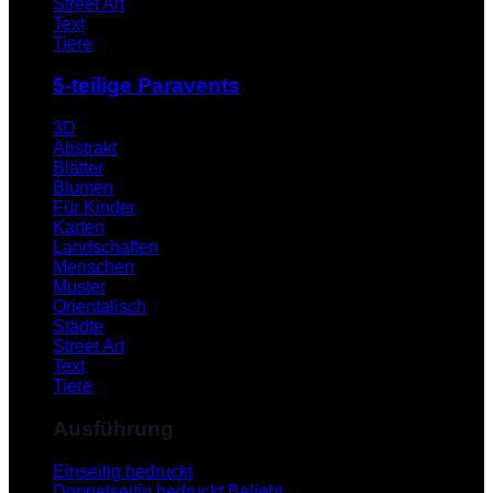
Street Art
Text
Tiere
5-teilige Paravents
3D
Abstrakt
Blätter
Blumen
Für Kinder
Karten
Landschaften
Menschen
Muster
Orientalisch
Städte
Street Art
Text
Tiere
Ausführung
Einseitig bedruckt
Doppelseitig bedruckt