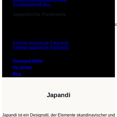
Schallgedämpft
Japanische Paravents
Diese Paravents, die im Japanischen als "Byobu" beze
verleihen dem Paravent eine ästhetische Schönheit.
3-teilige japanische Paravents
5-teilige japanische Paravents
Pinnwand Bilder
Für Kinder
Blog
Japandi
Japandi ist ein Designstil, der Elemente skandinavischer und